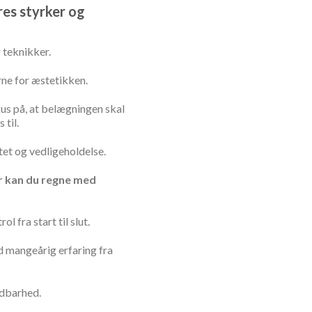
es styrker og
 teknikker.
rne for æstetikken.
kus på, at belægningen skal
 til.
et og vedligeholdelse.
r kan du regne med
l fra start til slut.
 mangeårig erfaring fra
ldbarhed.