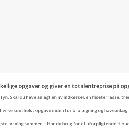
rskellige opgaver og giver en totalentreprise på op
tfyn.
Skal du have anlagt en ny indkørsel, en fliseterrasse, tr
ikse hvilke som helst opgave inden for brolægning og haveanlæ
igste løsning sammen – Har du brug for et uforpligtende tilbud? 