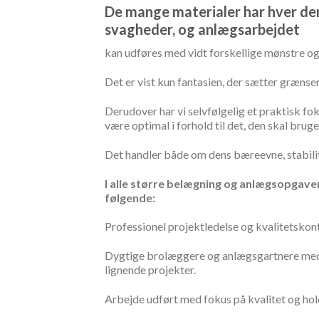
De mange materialer har hver der
svagheder, og anlægsarbejdet
kan udføres med vidt forskellige mønstre og
Det er vist kun fantasien, der sætter grænse
Derudover har vi selvfølgelig et praktisk fo
være optimal i forhold til det, den skal bruges
Det handler både om dens bæreevne, stabilit
I alle større belægning og anlægsopgave
følgende:
Professionel projektledelse og kvalitetskontro
Dygtige brolæggere og anlægsgartnere med
lignende projekter.
Arbejde udført med fokus på kvalitet og ho