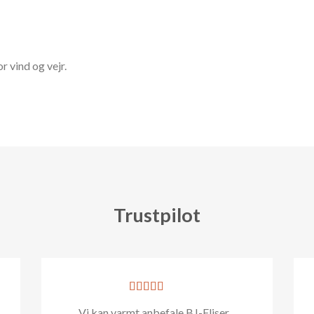
r vind og vejr.
Trustpilot
Vi kan varmt anbefale BJ-Fliser. .