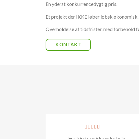
En yderst konkurrencedygtig pris.
Et projekt der IKKE løber løbsk økonomisk.
Overholdelse af tidsfrister, med forbehold fo
KONTAKT
Fra første møde under hele