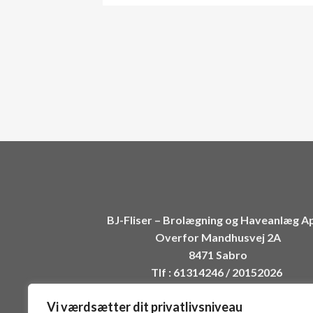
BJ-Fliser – Brolægning og Haveanlæg 
Overfor Mandhusvej 2A
8471 Sabro
Tlf : 61314246 / 20152026
Mail: kontakt@BJ-Fliser.dk
Vi værdsætter dit privatlivsniveau
CVR 42378445